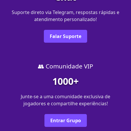
Suporte direto via Telegram, respostas rápidas e
atendimento personalizado!
Falar Suporte
👥 Comunidade VIP
1000+
Junte-se a uma comunidade exclusiva de
jogadores e compartilhe experiências!
Entrar Grupo