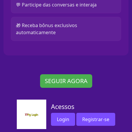
💬 Participe das conversas e interaja
🎁 Receba bônus exclusivos
automaticamente
SEGUIR AGORA
Acessos
Login
Registrar-se