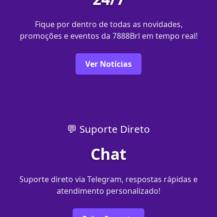
Fique por dentro de todas as novidades,
promoções e eventos da 7888Brl em tempo real!
Ver Notícias
💬 Suporte Direto
Chat
Suporte direto via Telegram, respostas rápidas e
atendimento personalizado!