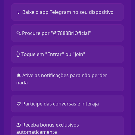
📱 Baixe o app Telegram no seu dispositivo
🔍 Procure por "@7888BrlOficial"
👆 Toque em "Entrar" ou "Join"
🔔 Ative as notificações para não perder
nada
💬 Participe das conversas e interaja
🎁 Receba bônus exclusivos
automaticamente