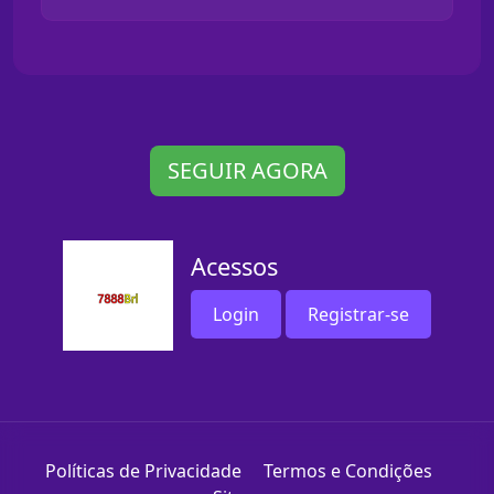
SEGUIR AGORA
Acessos
Login
Registrar-se
Políticas de Privacidade
Termos e Condições