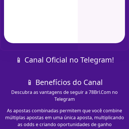
📱 Canal Oficial no Telegram!
📱 Benefícios do Canal
Descubra as vantagens de seguir a 78Brl.Com no
Telegram
As apostas combinadas permitem que você combine
múltiplas apostas em uma única aposta, multiplicando
as odds e criando oportunidades de ganho