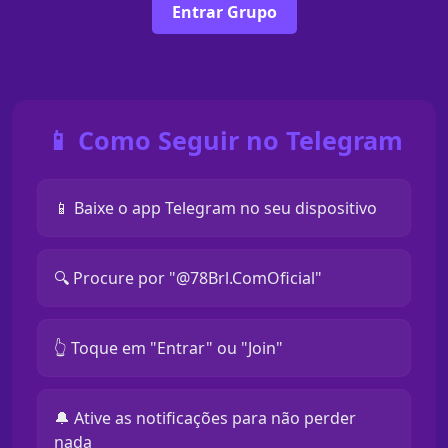
Entrar Grupo
📱 Como Seguir no Telegram
📱 Baixe o app Telegram no seu dispositivo
🔍 Procure por "@78Brl.ComOficial"
👆 Toque em "Entrar" ou "Join"
🔔 Ative as notificações para não perder
nada