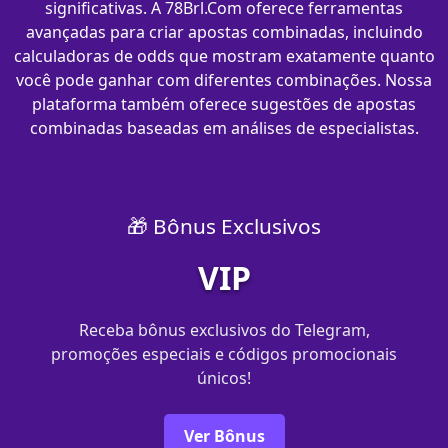
significativas. A 78Brl.Com oferece ferramentas
avançadas para criar apostas combinadas, incluindo
calculadoras de odds que mostram exatamente quanto
você pode ganhar com diferentes combinações. Nossa
plataforma também oferece sugestões de apostas
combinadas baseadas em análises de especialistas.
🎁 Bônus Exclusivos
VIP
Receba bônus exclusivos do Telegram,
promoções especiais e códigos promocionais
únicos!
Ver Bônus