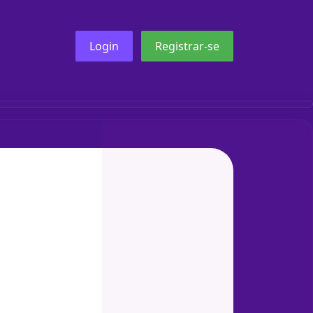
Login
Registrar-se