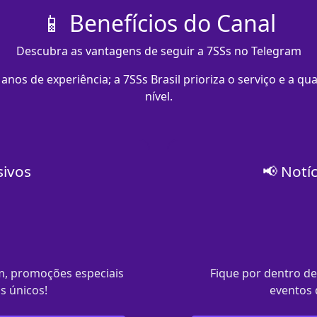
📱 Benefícios do Canal
Descubra as vantagens de seguir a 7SSs no Telegram
nos de experiência; a 7SSs Brasil prioriza o serviço e a q
nível.
sivos
📢 Notí
m, promoções especiais
Fique por dentro d
s únicos!
eventos 