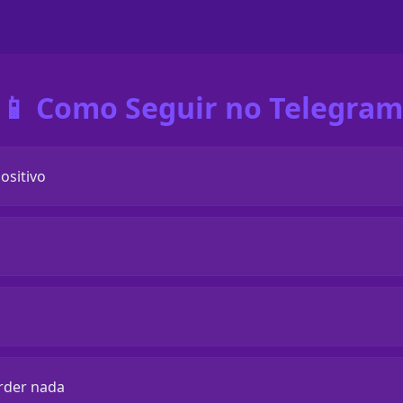
📱 Como Seguir no Telegram
ositivo
erder nada