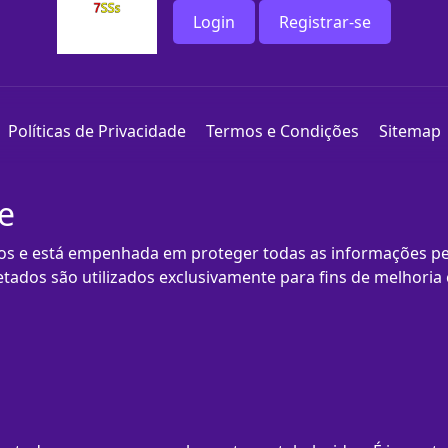
Login
Registrar-se
Políticas de Privacidade
Termos e Condições
Sitemap
de
rios e está empenhada em proteger todas as informações p
tados são utilizados exclusivamente para fins de melhoria