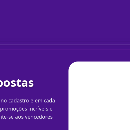
postas
 no cadastro e em cada
 promoções incríveis e
unte-se aos vencedores