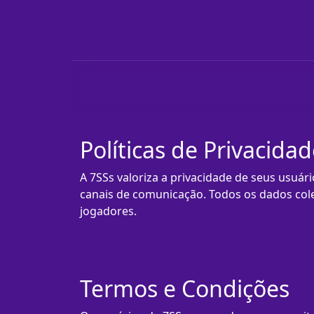
Políticas de Privacida
A 7SSs valoriza a privacidade de seus usuá
canais de comunicação. Todos os dados cole
jogadores.
Termos e Condições