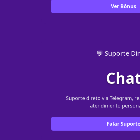
Ver Bônus
💬 Suporte Di
Cha
Suporte direto via Telegram, r
atendimento persona
Falar Suport