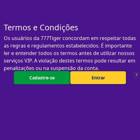
Termos e Condições
Os usuários da 777Tiger concordam em respeitar todas
as regras e regulamentos estabelecidos. É importante
ler e entender todos os termos antes de utilizar nossos
serviços VIP. A violação destes termos pode resultar em
penalizações ou na suspensão da conta.
X
Cadastre-se
Entrar