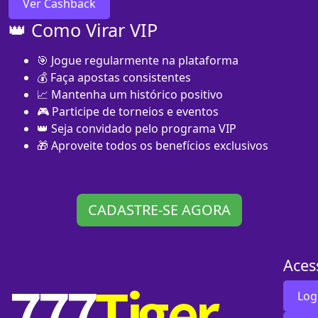
Ver Cashback
👑 Como Virar VIP
🎯 Jogue regularmente na plataforma
💰 Faça apostas consistentes
📈 Mantenha um histórico positivo
🎮 Participe de torneios e eventos
👑 Seja convidado pelo programa VIP
🎁 Aproveite todos os benefícios exclusivos
CADASTRE-SE AGORA
Aces
Log