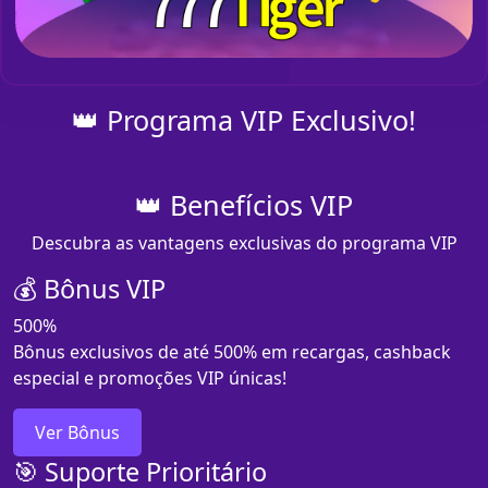
👑 Programa VIP Exclusivo!
👑 Benefícios VIP
Descubra as vantagens exclusivas do programa VIP
💰 Bônus VIP
500%
Bônus exclusivos de até 500% em recargas, cashback
especial e promoções VIP únicas!
Ver Bônus
🎯 Suporte Prioritário